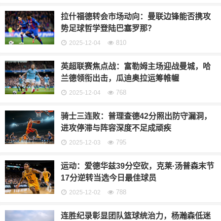
拉什福德转会市场动向：曼联边锋能否携攻
势足球哲学登陆巴塞罗那？
810
2025-12-04
英超联赛焦点战：富勒姆主场迎战曼城，哈
兰德领衔出击，瓜迪奥拉运筹帷幄
768
2025-12-04
骑士三连败：普理查德42分照出防守漏洞，
进攻停滞与阵容深度不足成顽疾
795
2025-12-03
运动：爱德华兹39分空砍，克莱·汤普森末节
17分逆转当选今日最佳球员
788
2025-12-02
连胜纪录彰显团队篮球统治力，杨瀚森低迷