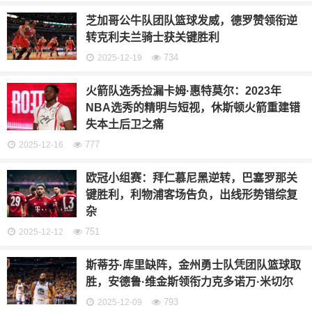
芝加哥公牛队团队篮球发威，德罗赞领衔逆
转克利夫兰骑士获关键胜利
734
2025-12-19
火箭队选秀捡漏卡姆·惠特莫尔：2023年
NBA选秀的精明与短视，休斯顿火箭重建错
失本土后卫之痛
777
2025-12-16
欧冠小组赛：拜仁慕尼黑逆转，巴塞罗那关
键胜利，利物浦客场告负，出线形势错综复
杂
751
2025-12-12
斯蒂芬·库里缺阵，金州勇士队凭团队篮球取
胜，安德鲁·维金斯领衔力克多诺万·米切尔
793
2025-12-09